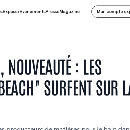
os
Exposer
Evénements
Presse
Magazine
Mon compte ex
É, NOUVEAUTÉ : LES
BEACH" SURFENT SUR L
es producteurs de matières pour le bain dan