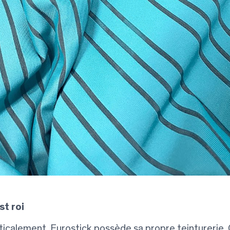
st roi
ticalement, Eurostick possède sa propre teinturerie,