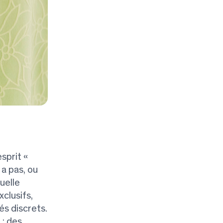
sprit «
 a pas, ou
uelle
clusifs,
és discrets.
 : des