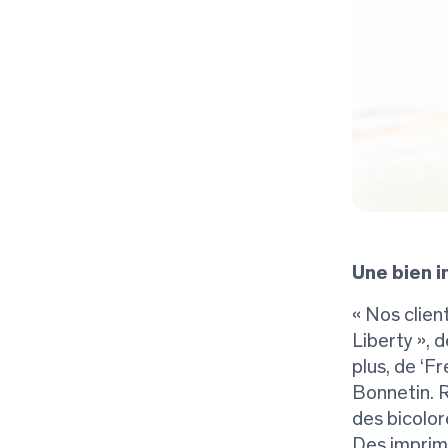
Une bien i
« Nos clien
Liberty », d
plus, de ‘F
Bonnetin. R
des bicolor
Des imprimé