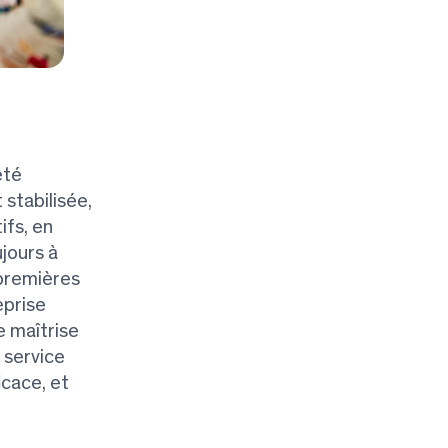
été
 stabilisée,
ifs, en
jours à
 premières
eprise
e maîtrise
 service
icace, et