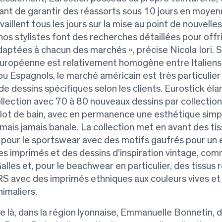
ant de garantir des réassorts sous 10 jours en moyen
aillent tous les jours sur la mise au point de nouvelles
nos stylistes font des recherches détaillées pour offr
daptées à chacun des marchés », précise Nicola Iori. Si
ropéenne est relativement homogène entre Italiens,
u Espagnols, le marché américain est très particulier
 dessins spécifiques selon les clients. Eurostick élar
llection avec 70 à 80 nouveaux dessins par collection
llot de bain, avec en permanence une esthétique simp
mais jamais banale. La collection met en avant des ti
pour le sportswear avec des motifs gaufrés pour un 
es imprimés et des dessins d’inspiration vintage, com
alles et, pour le beachwear en particulier, des tissus 
RS avec des imprimés ethniques aux couleurs vives et
imaliers.
 là, dans la région lyonnaise, Emmanuelle Bonnetin, d