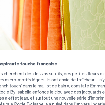
nspirante touche française
ts cherchent des dessins subtils, des petites fleurs d’e
es micro-motifs légers. Ils ont envie de fraîcheur. Il n’y
rench touch’ dans le maillot de bain », constate Emman
ocle By Isabella enfonce le clou avec des jacquards ex
es à effet jean, et surtout une nouvelle série d’imprim
s que Rocle By Isabella a puisé dans l’univers lingerie