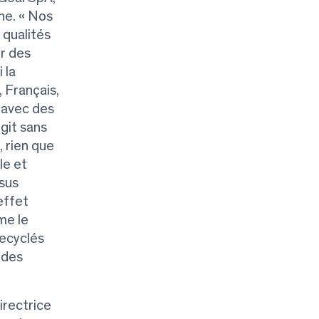
ne. « Nos
 qualités
ir des
 la
 Français,
 avec des
git sans
, rien que
le et
ssus
effet
me le
recyclés
 des
irectrice