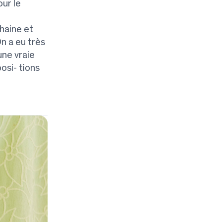
our le
haine et
n a eu très
une vraie
osi- tions