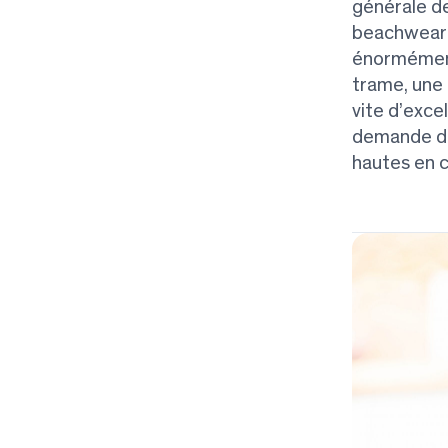
générale de
beachwear l
énormément.
trame, une 
vite d’excel
demande de 
hautes en c