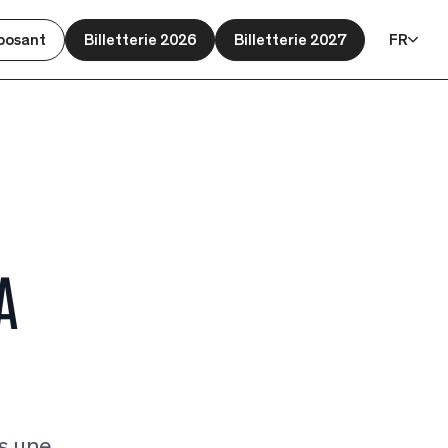
posant
Billetterie 2026
Billetterie 2027
FR
A
s une