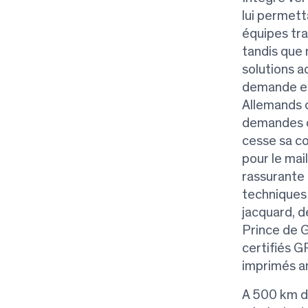
lui permett
équipes trav
tandis que 
solutions a
demande eu
Allemands o
demandes de
cesse sa co
pour le mai
rassurante 
techniques 
jacquard, d
Prince de G
certifiés G
imprimés an
A 500 km de