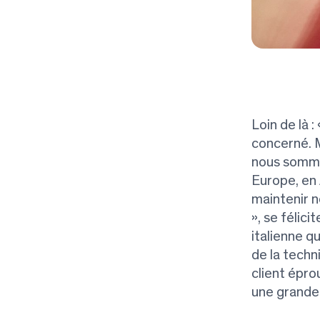
Loin de là 
concerné. M
nous sommes
Europe, en 
maintenir n
», se félici
italienne q
de la techn
client épro
une grande 